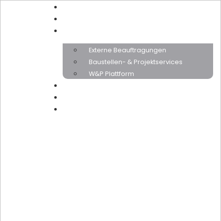
Home
Über uns
Leistungen
Externe Beauftragungen
Baustellen- & Projektservices
W&P Plattform
Karriere
News
Kontakt