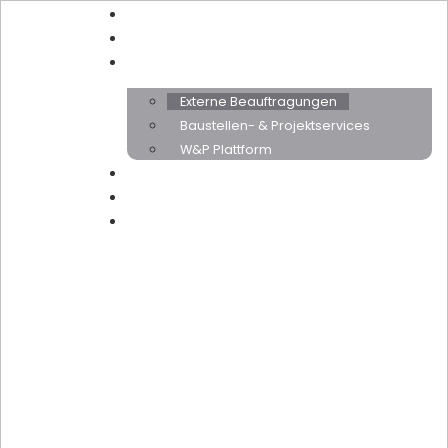
Home
Über uns
Leistungen
Externe Beauftragungen
Baustellen- & Projektservices
W&P Plattform
Karriere
News
Kontakt